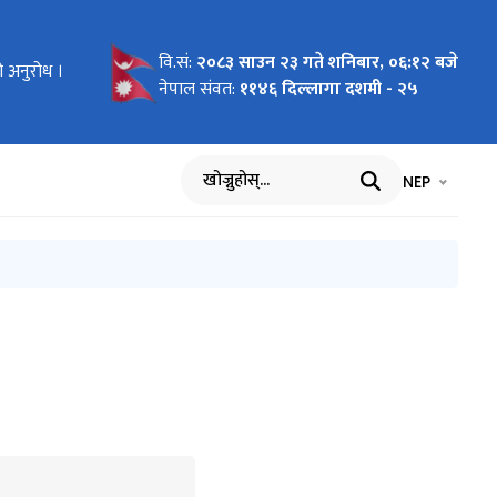
वि.सं:
२०८३ साउन २३ गते शनिबार, ०६:१२ बजे
ो अनुरोध ।
नेपाल संवत:
११४६ दिल्लागा दशमी - २५
भाषा चयन गर्नुह
भाषा प
NEP
खोज्नुहोस्