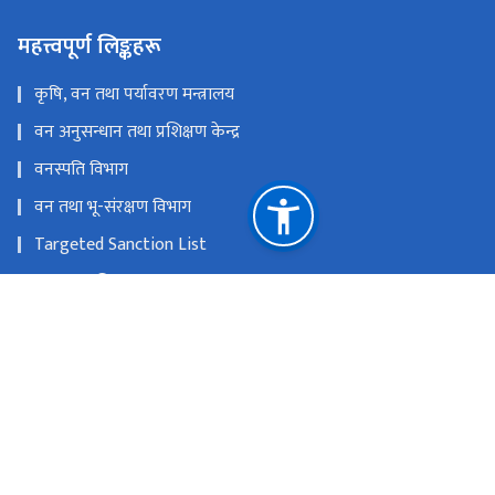
महत्त्वपूर्ण लिङ्कहरू
कृषि, वन तथा पर्यावरण मन्त्रालय
वन अनुसन्धान तथा प्रशिक्षण केन्द्र
वनस्पति विभाग
वन तथा भू-संरक्षण विभाग
Targeted Sanction List
वातावरण विभाग
SAWEN Nepal
राष्ट्रिय प्राकृतिक स्रोत तथा वित्त आयोग
बबरमहल, काठमाडौं
info@dnpwc.gov.np 01-5320850, 01-5320912