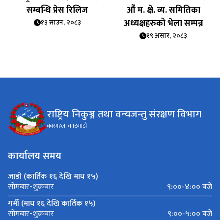
सम्बन्धि प्रेस रिलिज
औं म. क्षे. व्य. समितिका
अध्यक्षहरुको भेला सम्पन्न
१३ साउन, २०८३
१९ असार, २०८३
राष्ट्रिय निकुञ्ज तथा वन्यजन्तु संरक्षण विभाग
बबरमहल, काठमाडौं
कार्यालय समय
जाडो (कार्तिक १६ देखि माघ १५)
९:००-४:०० बजे
सोमबार-शुक्रबार
गर्मी (माघ १६ देखि कार्तिक १५)
९:००-५:०० बजे
सोमबार-शुक्रबार